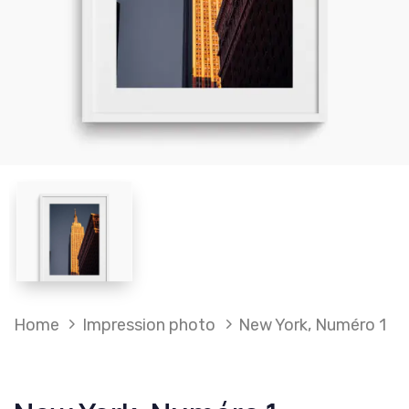
NEW
Home
Impression photo
New York, Numéro 1
YORK,
NUMÉRO
1
QUANTITY