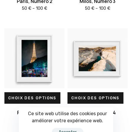
Paris, Numéro 2
Milos, Numéro 3
50
€
–
100
€
50
€
–
100
€
CHOIX DES OPTIONS
CHOIX DES OPTIONS
Paris, Numéro 1
Milos, Numéro 4
Ce site web utilise des cookies pour
50
€
–
100
€
50
€
–
100
€
améliorer votre expérience web.